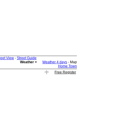
reet View
-
Street Guide
Weather >
Weather 4 days
- Map
Home Town
Free Register