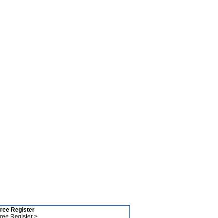
ree Register
ree Register >