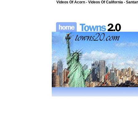
Videos Of Acorn - Videos Of California - Santan