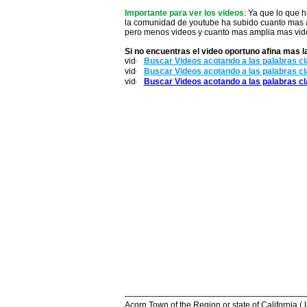
Importante para ver los videos
: Ya que lo que 
la comunidad de youtube ha subido cuanto mas 
pero menos videos y cuanto mas amplia mas vid
Si no encuentras el video oportuno afina mas 
Buscar Videos acotando a las palabras c
Buscar Videos acotando a las palabras c
Buscar Videos acotando a las palabras cla
Acorn Town of the Region or state of California ( 