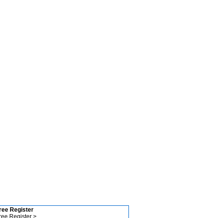
ree Register
ree Register >