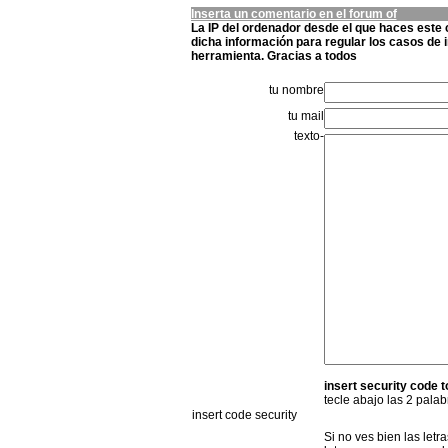
Inserta un comentario en el forum of
La IP del ordenador desde el que haces este
dicha información para regular los casos de 
herramienta. Gracias a todos
tu nombre
tu mail
texto-
insert security code t
tecle abajo las 2 pala
insert code security
Si no ves bien las let