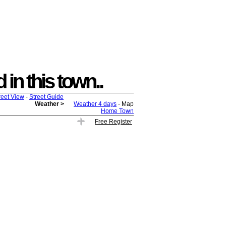
 in this town..
reet View
-
Street Guide
Weather >
Weather 4 days
- Map
Home Town
Free Register