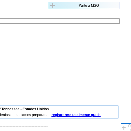
Write a MSG
f Tennessee - Estados Unidos
mientas que estamos preparando.
registrarme totalmente gratis
---------------------------------
F
F