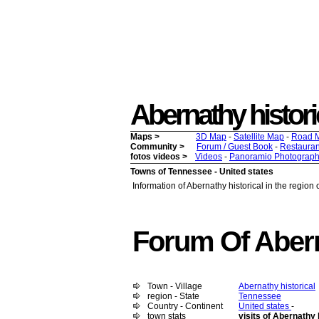
Abernathy historica
Maps >
3D Map
-
Satellite Map
-
Road 
Community >
Forum / Guest Book
-
Restauran
fotos videos >
Videos
-
Panoramio Photograph
Towns of Tennessee - United states
Information of Abernathy historical in the region
Forum Of Abern
Town - Village
Abernathy historical
region - State
Tennessee
Country - Continent
United states
-
town stats
visits of Abernathy 