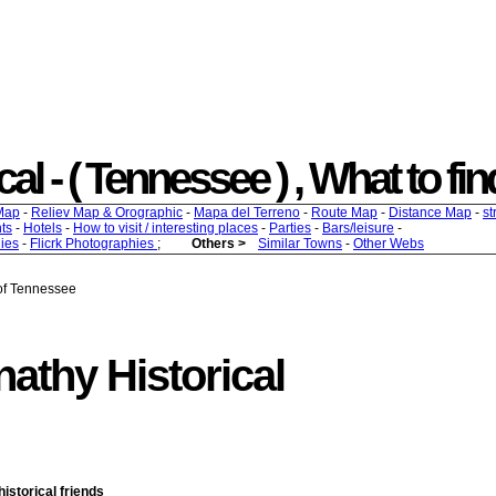
l - ( Tennessee ) , What to find
Map
-
Reliev Map & Orographic
-
Mapa del Terreno
-
Route Map
-
Distance Map
-
st
ts
-
Hotels
-
How to visit / interesting places
-
Parties
-
Bars/leisure
-
ies
-
Flicrk Photographies
;
Others >
Similar Towns
-
Other Webs
 of Tennessee
athy Historical
historical friends